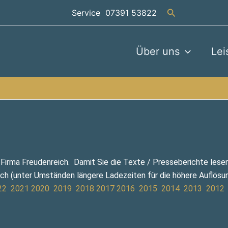
Suchen
Service 07391 53822
Über uns
Lei
r Firma Freudenreich. Damit Sie die Texte / Presseberichte lese
sich (unter Umständen längere Ladezeiten für die höhere Auflösu
22
2021
2020
2019
2018
2017
2016
2015
2014
2013
2012