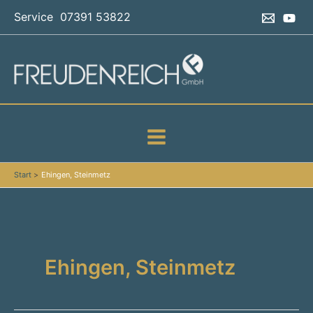
Zum
Service 07391 53822
Inhalt
springen
Start
Ehingen, Steinmetz
Ehingen, Steinmetz