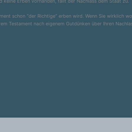
d keine Erben vorhanden, fällt der Nachlass dem Staat zu.
ment schon “der Richtige” erben wird. Wenn Sie wirklich wol
 Ihrem Testament nach eigenem Gutdünken über Ihren Nachla