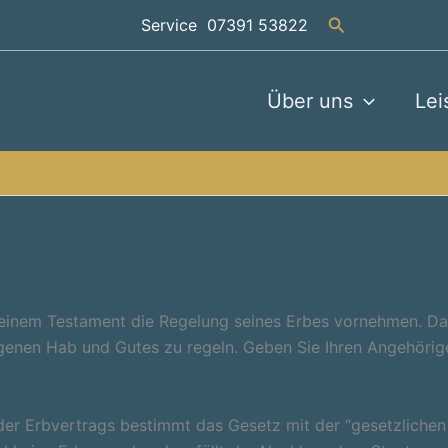
Suchen
Service 07391 53822
Über uns
Lei
 einem Testament die Regelung seines Erbes vornehmen. Das 
igenen Hab und Gutes zu regeln. Geben Sie Ihren Angehörig
der Erbvertrags bestimmt das Gesetz mit der “gesetzliche