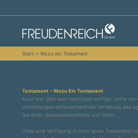
Zum
Inhalt
springen
Start
Wozu ein Testament
Testament – Wozu Ein Testament
Auch wer über kein Vermögen verfügt, sollte mit
Vorstellungen entsprechend die Verteilung des e
Sie ihnen Gewissenskonflikte und Streit.
Ohne eine Verfügung in Form eines Testaments o